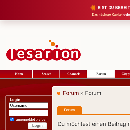
BIST DU BEREI
Das nächste Kapitel
geht
Home
Search
Channels
Forum
Cityg
Forum
» Forum
Login
Forum
angemeldet bleiben
Du möchtest einen Beitrag