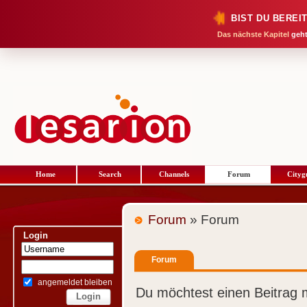
BIST DU BEREI
Das nächste Kapitel
geht
Home
Search
Channels
Forum
Cityg
Forum
» Forum
Login
Forum
angemeldet bleiben
Du möchtest einen Beitrag