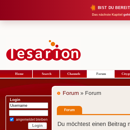
BIST DU BEREI
Das nächste Kapitel
geht
Home
Search
Channels
Forum
Cityg
Forum
» Forum
Login
Forum
angemeldet bleiben
Du möchtest einen Beitrag