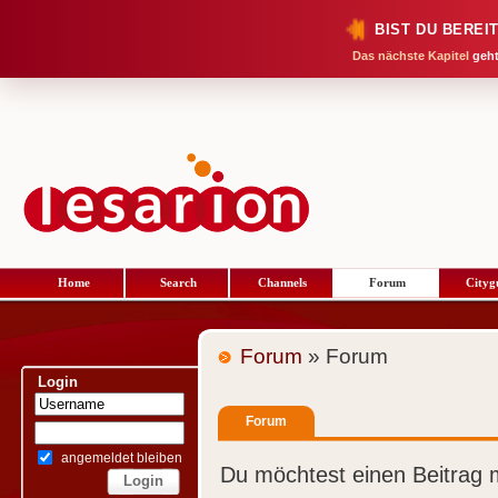
BIST DU BEREI
Das nächste Kapitel
geht
Home
Search
Channels
Forum
Cityg
Forum
» Forum
Login
Forum
angemeldet bleiben
Du möchtest einen Beitrag