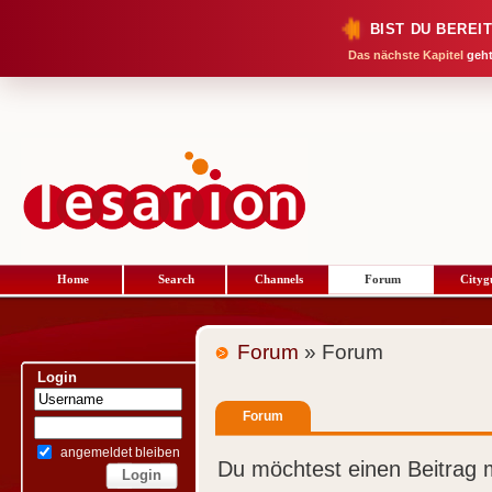
BIST DU BEREI
Das nächste Kapitel
geht
Home
Search
Channels
Forum
Cityg
Forum
» Forum
Login
Forum
angemeldet bleiben
Du möchtest einen Beitrag