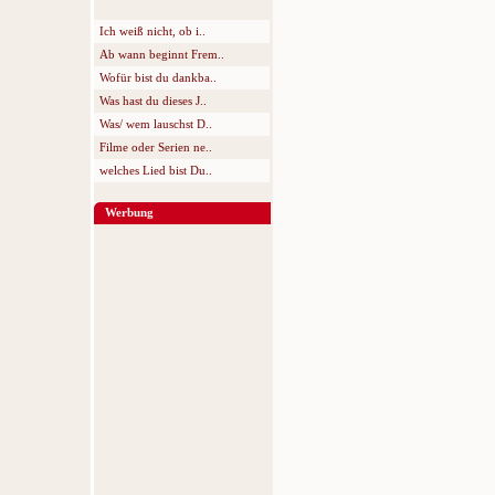
Ich weiß nicht, ob i..
Ab wann beginnt Frem..
Wofür bist du dankba..
Was hast du dieses J..
Was/ wem lauschst D..
Filme oder Serien ne..
welches Lied bist Du..
Werbung