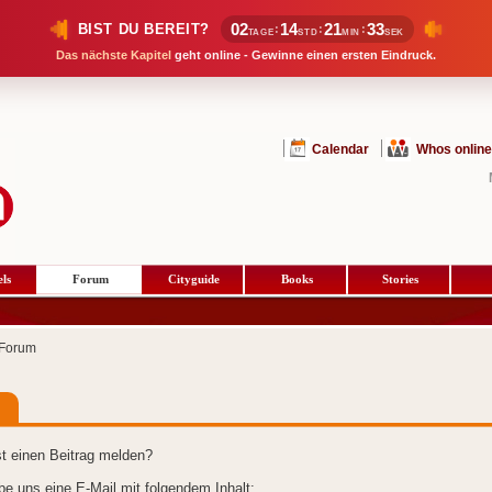
02
14
21
33
BIST DU BEREIT?
:
:
:
TAGE
STD
MIN
SEK
Das nächste Kapitel
geht online - Gewinne einen ersten Eindruck.
Calendar
Whos online
ls
Forum
Cityguide
Books
Stories
Forum
t einen Beitrag melden?
ibe uns eine E-Mail mit folgendem Inhalt: