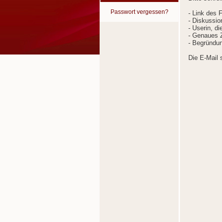
Passwort vergessen?
- Link des 
- Diskussion
- Userin, d
- Genaues Z
- Begründun
Die E-Mail 