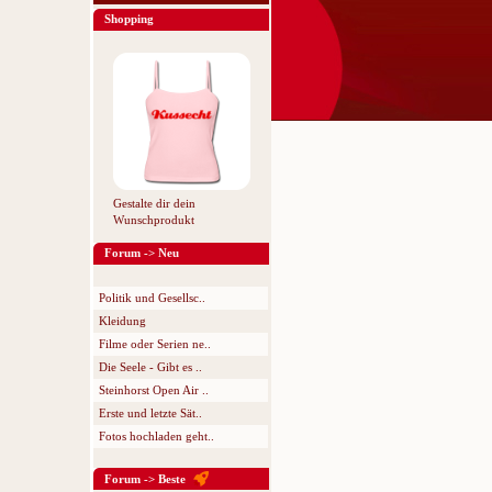
Shopping
Gestalte dir dein
Wunschprodukt
Forum -> Neu
Politik und Gesellsc..
Kleidung
Filme oder Serien ne..
Die Seele - Gibt es ..
Steinhorst Open Air ..
Erste und letzte Sät..
Fotos hochladen geht..
Forum -> Beste