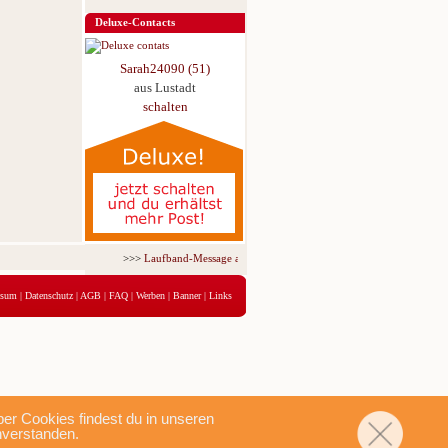
Deluxe-Contacts
Sarah24090 (51)
aus Lustadt
schalten
>>>
Laufband-Message ab nur 5,95 € für 3 Tage!
<<<
ssum
|
Datenschutz
|
AGB
|
FAQ
|
Werben
|
Banner
|
Links
r Cookies findest du in unseren
nverstanden.