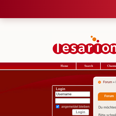
Home
Search
Channe
Forum
» 
Login
Forum
angemeldet bleiben
Du möchtes
Bitte schre