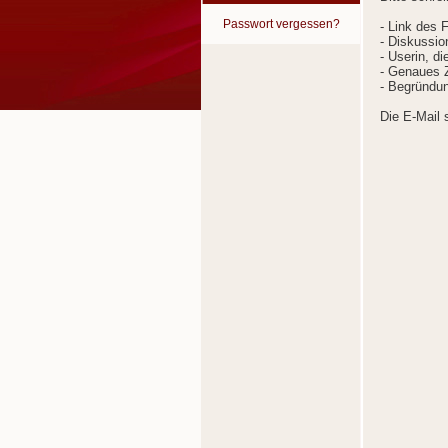
Passwort vergessen?
- Link des 
- Diskussion
- Userin, d
- Genaues Z
- Begründun
Die E-Mail 