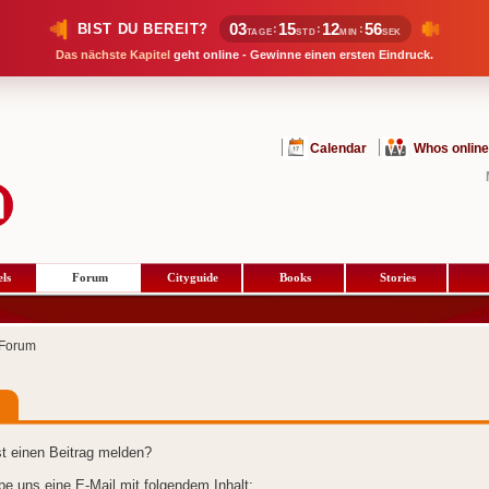
03
15
12
55
BIST DU BEREIT?
:
:
:
TAGE
STD
MIN
SEK
Das nächste Kapitel
geht online - Gewinne einen ersten Eindruck.
Calendar
Whos online
ls
Forum
Cityguide
Books
Stories
Forum
t einen Beitrag melden?
ibe uns eine E-Mail mit folgendem Inhalt: