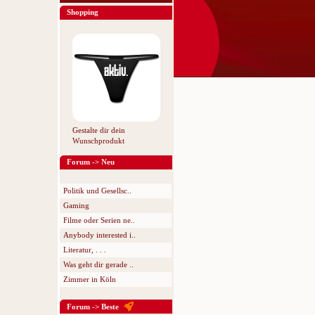
Shopping
Gestalte dir dein
Wunschprodukt
Forum -> Neu
Politik und Gesellsc..
Gaming
Filme oder Serien ne..
Anybody interested i..
Literatur, . . .
Was geht dir gerade ..
Zimmer in Köln
Forum -> Beste