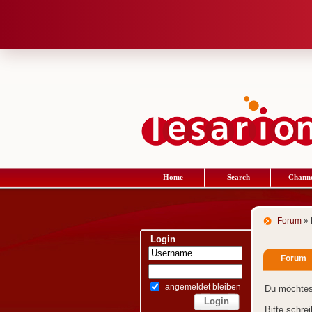
Home
Search
Channe
Forum
» 
Login
Forum
angemeldet bleiben
Du möchtes
Bitte schre