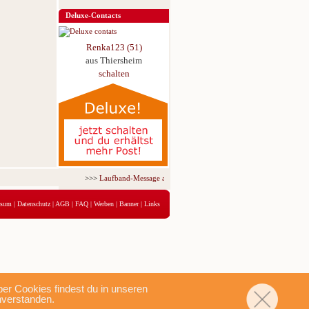
Deluxe-Contacts
Renka123 (51)
aus Thiersheim
schalten
>>>
Laufband-Message ab nur 5,95 € für 3 Tage!
<<<
ssum
|
Datenschutz
|
AGB
|
FAQ
|
Werben
|
Banner
|
Links
r Cookies findest du in unseren
nverstanden.