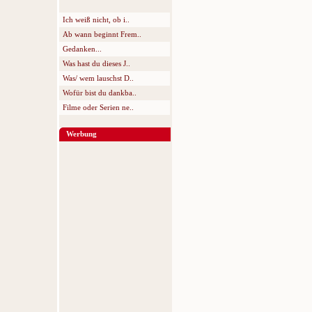
Ich weiß nicht, ob i..
Ab wann beginnt Frem..
Gedanken...
Was hast du dieses J..
Was/ wem lauschst D..
Wofür bist du dankba..
Filme oder Serien ne..
Werbung