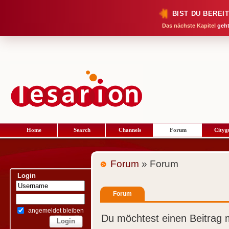
BIST DU BEREI
Das nächste Kapitel
geht
Home
Search
Channels
Forum
Cityg
Forum
» Forum
Login
Forum
angemeldet bleiben
Du möchtest einen Beitrag