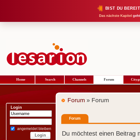
BIST DU BEREI
Das nächste Kapitel
geht
Home
Search
Channels
Forum
Cityg
Forum
» Forum
Login
Forum
angemeldet bleiben
Du möchtest einen Beitrag