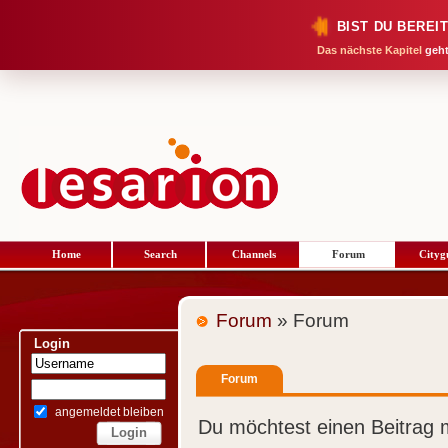
BIST DU BEREI
Das nächste Kapitel
geht
Home
Search
Channels
Forum
Cityg
Forum
» Forum
Login
Forum
angemeldet bleiben
Du möchtest einen Beitrag