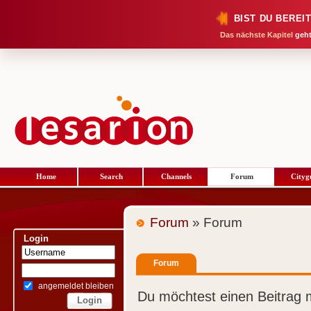
BIST DU BEREI
Das nächste Kapitel
geht
Home
Search
Channels
Forum
Cityg
Forum
» Forum
Login
Forum
angemeldet bleiben
Du möchtest einen Beitrag