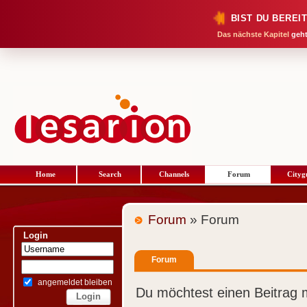
BIST DU BEREI
Das nächste Kapitel
geht
Home
Search
Channels
Forum
Cityg
Forum
» Forum
Login
Forum
angemeldet bleiben
Du möchtest einen Beitrag