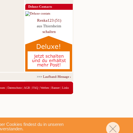
Deluxe-Contacts
Renka123 (51)
aus Thiersheim
schalten
>>>
Laufband-Message ab nur 5,95 € für 3 Tage!
<<<
ssum
|
Datenschutz
|
AGB
|
FAQ
|
Werben
|
Banner
|
Links
r Cookies findest du in unseren
nverstanden.