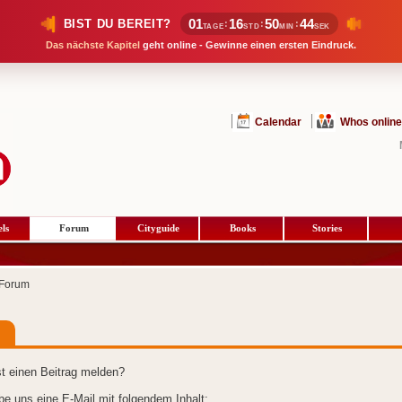
01
16
50
44
BIST DU BEREIT?
:
:
:
TAGE
STD
MIN
SEK
Das nächste Kapitel
geht online - Gewinne einen ersten Eindruck.
Calendar
Whos online
ls
Forum
Cityguide
Books
Stories
Forum
t einen Beitrag melden?
ibe uns eine E-Mail mit folgendem Inhalt: