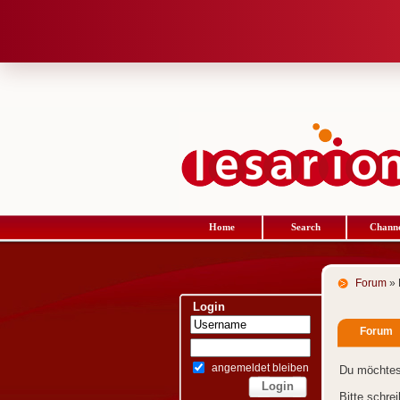
Home
Search
Channe
Forum
» 
Login
Forum
angemeldet bleiben
Du möchtes
Bitte schre