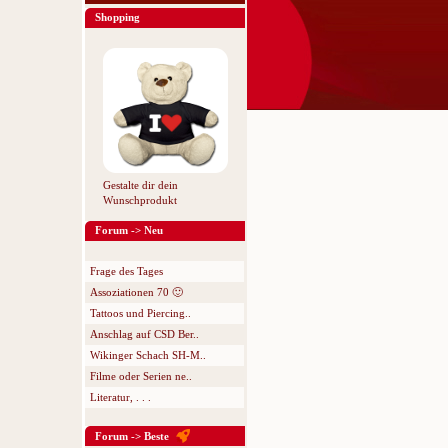
Shopping
Gestalte dir dein
Wunschprodukt
Forum -> Neu
Frage des Tages
Assoziationen 70 🙂
Tattoos und Piercing..
Anschlag auf CSD Ber..
Wikinger Schach SH-M..
Filme oder Serien ne..
Literatur, . . .
Forum -> Beste