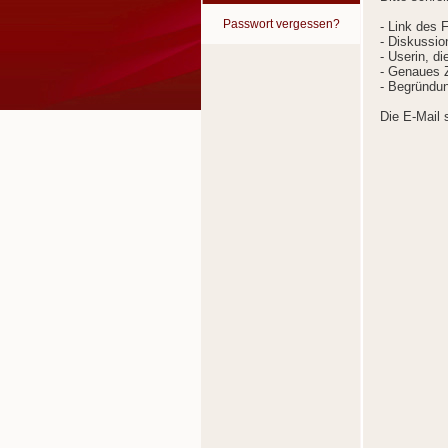
Passwort vergessen?
- Link des 
- Diskussion
- Userin, d
- Genaues Z
- Begründun
Die E-Mail 