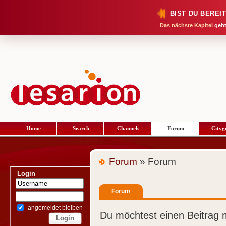
BIST DU BEREI
Das nächste Kapitel
geht
Home
Search
Channels
Forum
Cityg
Forum
» Forum
Login
Forum
angemeldet bleiben
Du möchtest einen Beitrag