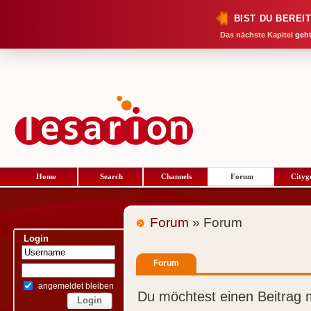
BIST DU BEREI
Das nächste Kapitel
geht
Home
Search
Channels
Forum
Cityg
Forum
» Forum
Login
Forum
angemeldet bleiben
Du möchtest einen Beitrag