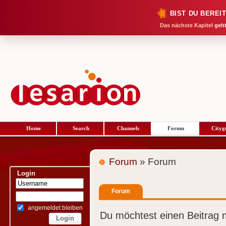
BIST DU BEREI
Das nächste Kapitel
geht
Home
Search
Channels
Forum
Cityg
Forum
» Forum
Login
Forum
angemeldet bleiben
Du möchtest einen Beitrag