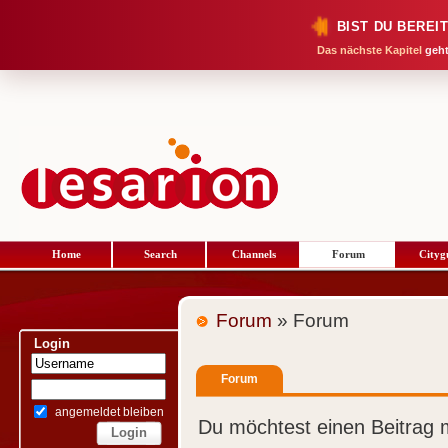
BIST DU BEREI
Das nächste Kapitel
geht
Home
Search
Channels
Forum
Cityg
Forum
» Forum
Login
Forum
angemeldet bleiben
Du möchtest einen Beitrag