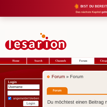
BIST DU BEREI
Das nächste Kapitel
geht
Home
Search
Channels
Forum
Cityg
Forum
» Forum
Login
Forum
angemeldet bleiben
Du möchtest einen Beitrag