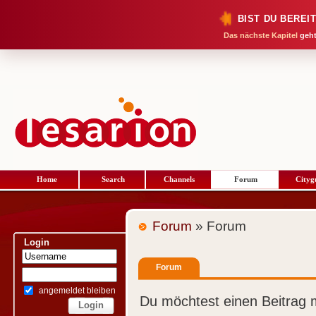
BIST DU BEREI
Das nächste Kapitel
geht
Home
Search
Channels
Forum
Cityg
Forum
» Forum
Login
Forum
angemeldet bleiben
Du möchtest einen Beitrag