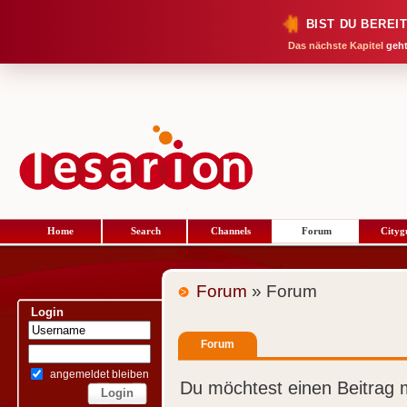
BIST DU BEREI
Das nächste Kapitel
geht
Home
Search
Channels
Forum
Cityg
Forum
» Forum
Login
Forum
angemeldet bleiben
Du möchtest einen Beitrag