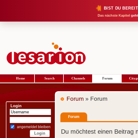
BIST DU BEREI
Das nächste Kapitel
geht
Home
Search
Channels
Forum
Cityg
Forum
» Forum
Login
Forum
angemeldet bleiben
Du möchtest einen Beitrag