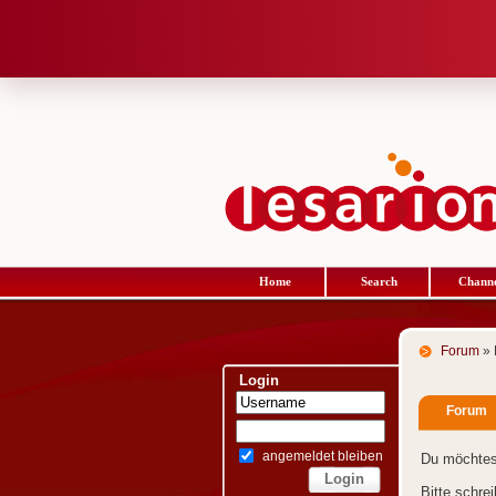
Home
Search
Channe
Forum
» 
Login
Forum
angemeldet bleiben
Du möchtes
Bitte schre