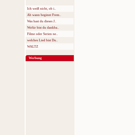
Ich weiß nicht, ob i..
Ab wann beginnt Frem..
Was hast du dieses J..
Wofür bist du dankba..
Filme oder Serien ne..
welches Lied bist Du..
WALTZ
Werbung