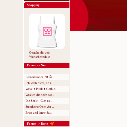
Shopping
Gestalte dir dein
Wunschprodukt
Forum -> Neu
Assoziationen 70 🙂
Ich weiß nicht, ob i..
Wave ♦ Punk ♦ Gothic..
Was ich dir noch sag..
Die Seele - Gibt es ..
Steinhorst Open Air ..
Erste und letzte Sät..
Forum -> Beste