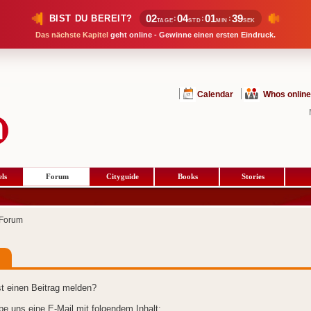
02
04
01
39
BIST DU BEREIT?
:
:
:
TAGE
STD
MIN
SEK
Das nächste Kapitel
geht online - Gewinne einen ersten Eindruck.
Calendar
Whos online
ls
Forum
Cityguide
Books
Stories
Forum
t einen Beitrag melden?
ibe uns eine E-Mail mit folgendem Inhalt: