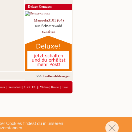
Deluxe-Contacts
Manuela3101 (64)
aus Schwarzwald
schalten
>>>
Laufband-Message ab nur 5,95 € für 3 Tage!
<<<
ssum
|
Datenschutz
|
AGB
|
FAQ
|
Werben
|
Banner
|
Links
r Cookies findest du in unseren
nverstanden.