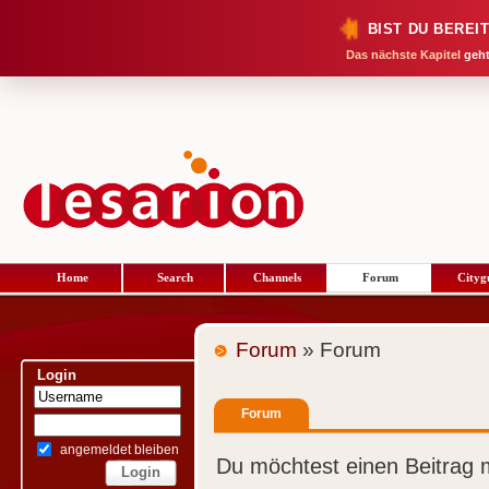
BIST DU BEREI
Das nächste Kapitel
geht
Home
Search
Channels
Forum
Cityg
Forum
» Forum
Login
Forum
angemeldet bleiben
Du möchtest einen Beitrag