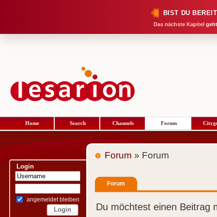
BIST DU BEREI
Das nächste Kapitel
geht
Home
Search
Channels
Forum
Cityg
Forum
» Forum
Login
Forum
angemeldet bleiben
Du möchtest einen Beitrag