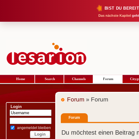
BIST DU BEREI
Das nächste Kapitel
geht
Home
Search
Channels
Forum
Cityg
Forum
» Forum
Login
Forum
angemeldet bleiben
Du möchtest einen Beitrag