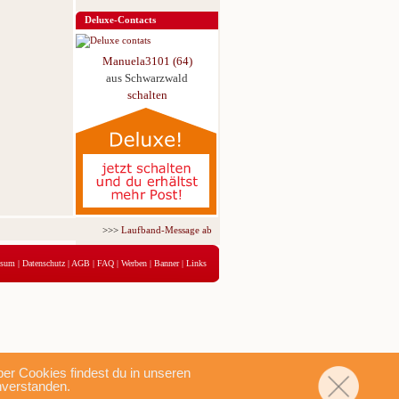
Deluxe-Contacts
Manuela3101 (64)
aus Schwarzwald
schalten
>>>
Laufband-Message ab nur 5,95 € für 3 Tage!
<<<
ssum
|
Datenschutz
|
AGB
|
FAQ
|
Werben
|
Banner
|
Links
r Cookies findest du in unseren
nverstanden.