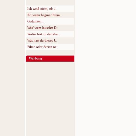
Ich weiß nicht, ob i..
Ab wann beginnt Frem..
Gedanken...
Was/ wem lauschst D..
Wofür bist du dankba..
Was hast du dieses J..
Filme oder Serien ne..
Werbung