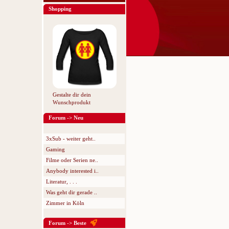
Shopping
Gestalte dir dein
Wunschprodukt
Forum -> Neu
3xSub - weiter geht..
Gaming
Filme oder Serien ne..
Anybody interested i..
Literatur, . . .
Was geht dir gerade ..
Zimmer in Köln
Forum -> Beste