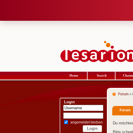
Home
Search
Channe
Forum
» 
Login
Forum
angemeldet bleiben
Du möchtes
Bitte schre