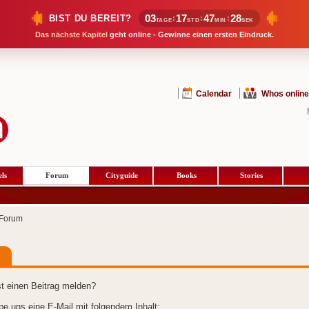
03
17
47
27
BIST DU BEREIT?
:
:
:
TAGE
STD
MIN
SEK
Das nächste Kapitel
geht online - Gewinne einen ersten Eindruck.
Calendar
Whos online
ls
Forum
Cityguide
Books
Stories
Forum
t einen Beitrag melden?
ibe uns eine E-Mail mit folgendem Inhalt: