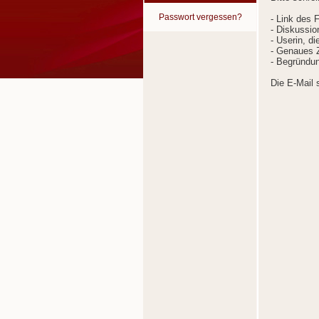
Passwort vergessen?
- Link des 
- Diskussion
- Userin, d
- Genaues Z
- Begründun
Die E-Mail 