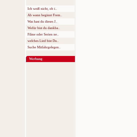
Ich weiß nicht, ob i..
Ab wann beginnt Frem..
Was hast du dieses J..
Wofür bist du dankba..
Filme oder Serien ne..
welches Lied bist Du..
Suche Mitfahrgelegen..
Werbung