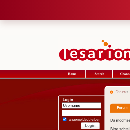
Home
Search
Channe
Forum
» 
Login
Forum
angemeldet bleiben
Du möchtes
Bitte schre