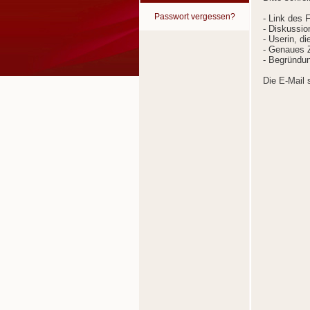
Passwort vergessen?
- Link des 
- Diskussion
- Userin, d
- Genaues Z
- Begründun
Die E-Mail 