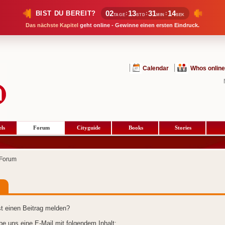
02
13
31
14
BIST DU BEREIT?
:
:
:
TAGE
STD
MIN
SEK
Das nächste Kapitel
geht online - Gewinne einen ersten Eindruck.
Calendar
Whos online
ls
Forum
Cityguide
Books
Stories
Forum
t einen Beitrag melden?
ibe uns eine E-Mail mit folgendem Inhalt: