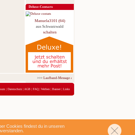
Deluxe-Contacts
Manuela3101 (64)
aus Schwarzwald
schalten
>>>
Laufband-Message ab nur 5,95 € für 3 Tage!
<<<
ssum
|
Datenschutz
|
AGB
|
FAQ
|
Werben
|
Banner
|
Links
r Cookies findest du in unseren
nverstanden.