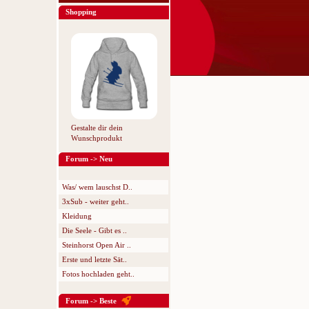
Shopping
Gestalte dir dein
Wunschprodukt
Forum -> Neu
Was/ wem lauschst D..
3xSub - weiter geht..
Kleidung
Die Seele - Gibt es ..
Steinhorst Open Air ..
Erste und letzte Sät..
Fotos hochladen geht..
Forum -> Beste