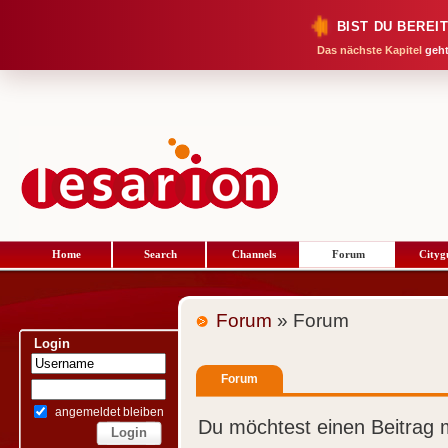
BIST DU BEREI
Das nächste Kapitel
geht
Home
Search
Channels
Forum
Cityg
Forum
» Forum
Login
Forum
angemeldet bleiben
Du möchtest einen Beitrag