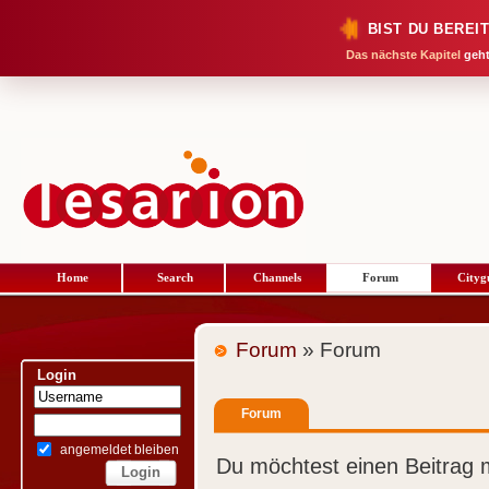
BIST DU BEREI
Das nächste Kapitel
geht
Home
Search
Channels
Forum
Cityg
Forum
» Forum
Login
Forum
angemeldet bleiben
Du möchtest einen Beitrag