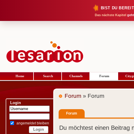
BIST DU BEREI
Das nächste Kapitel
geht
Home
Search
Channels
Forum
Cityg
Forum
» Forum
Login
Forum
angemeldet bleiben
Du möchtest einen Beitrag