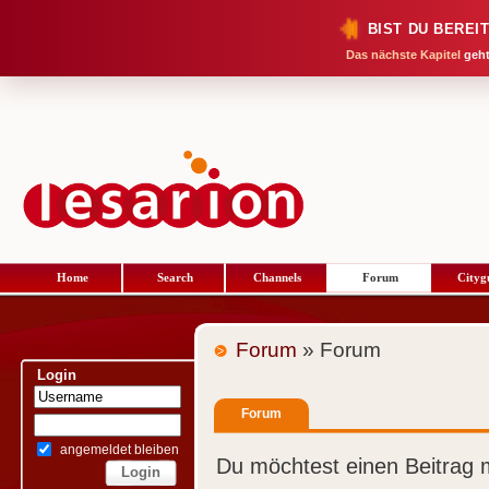
BIST DU BEREI
Das nächste Kapitel
geht
Home
Search
Channels
Forum
Cityg
Forum
» Forum
Login
Forum
angemeldet bleiben
Du möchtest einen Beitrag