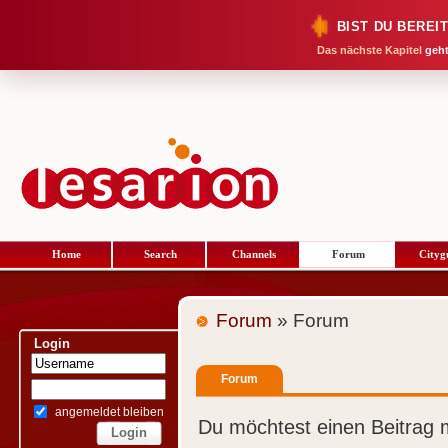
BIST DU BEREI
Das nächste Kapitel
geht
Home
Search
Channels
Forum
Cityg
Forum
» Forum
Login
Forum
angemeldet bleiben
Du möchtest einen Beitrag