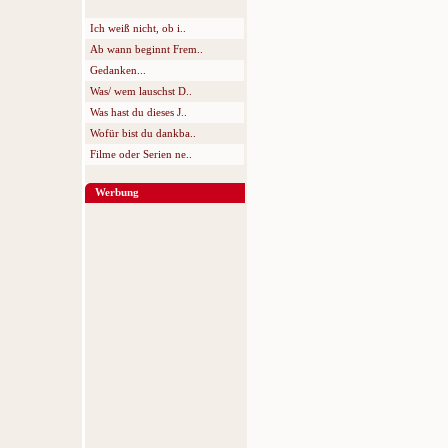
Ich weiß nicht, ob i..
Ab wann beginnt Frem..
Gedanken...
Was/ wem lauschst D..
Was hast du dieses J..
Wofür bist du dankba..
Filme oder Serien ne..
Werbung