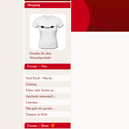
Shopping
Gestalte dir dein
Wunschprodukt
Forum -> Neu
Soul Food - Was tut ..
Gaming
Filme oder Serien ne..
Anybody interested i..
Literatur, . . .
Was geht dir gerade ..
Zimmer in Köln
Forum -> Beste