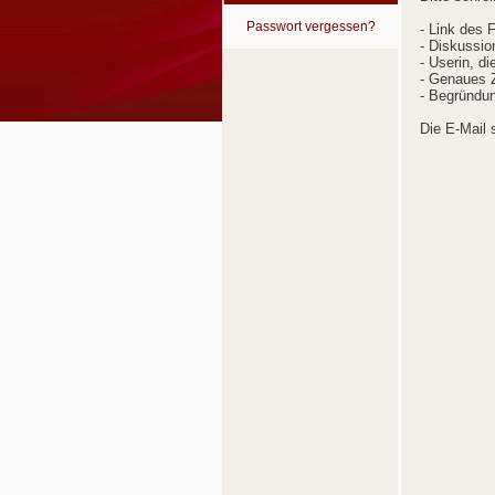
Passwort vergessen?
- Link des 
- Diskussion
- Userin, d
- Genaues Z
- Begründun
Die E-Mail 