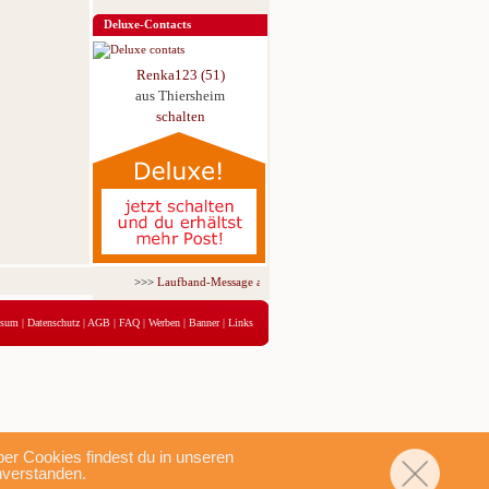
Deluxe-Contacts
Renka123 (51)
aus Thiersheim
schalten
>>>
Laufband-Message ab nur 5,95 € für 3 Tage!
<<<
ssum
|
Datenschutz
|
AGB
|
FAQ
|
Werben
|
Banner
|
Links
r Cookies findest du in unseren
nverstanden.