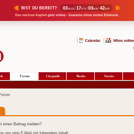
03
17
03
41
BIST DU BEREIT?
:
:
:
TAGE
STD
MIN
SEK
Das nächste Kapitel
geht online - Gewinne einen ersten Eindruck.
Calendar
Whos online
ls
Forum
Cityguide
Books
Stories
Forum
t einen Beitrag melden?
ibe uns eine E-Mail mit folgendem Inhalt: