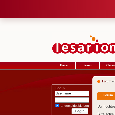
Home
Search
Channe
Forum
» 
Login
Forum
angemeldet bleiben
Du möchtes
Bitte schre