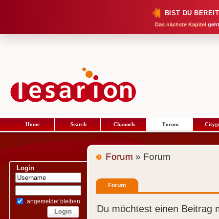
BIST DU BEREI
Das nächste Kapitel
geht
Home
Search
Channels
Forum
Cityg
Forum
» Forum
Login
Forum
angemeldet bleiben
Du möchtest einen Beitrag