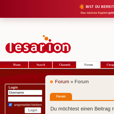
BIST DU BEREI
Das nächste Kapitel
geht
Home
Search
Channels
Forum
Cityg
Forum
» Forum
Login
Forum
angemeldet bleiben
Du möchtest einen Beitrag