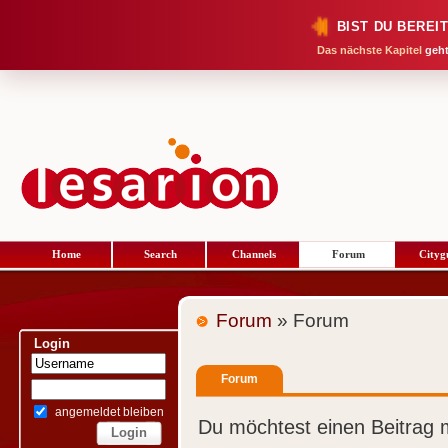
BIST DU BEREI
Das nächste Kapitel
geht
Home
Search
Channels
Forum
Cityg
Forum
» Forum
Login
Forum
angemeldet bleiben
Du möchtest einen Beitrag