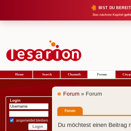
BIST DU BEREI
Das nächste Kapitel
geht
Home
Search
Channels
Forum
Cityg
Forum
» Forum
Login
Forum
angemeldet bleiben
Du möchtest einen Beitrag