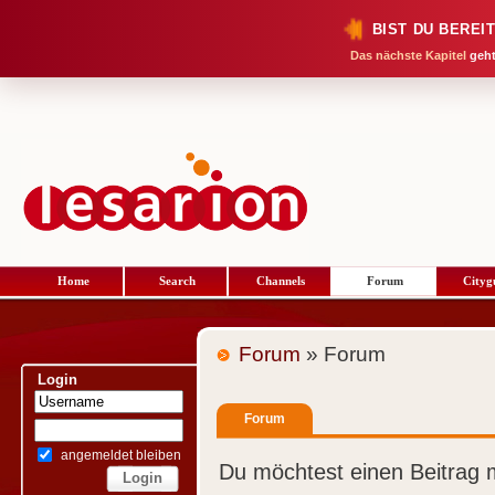
BIST DU BEREI
Das nächste Kapitel
geht
Home
Search
Channels
Forum
Cityg
Forum
» Forum
Login
Forum
angemeldet bleiben
Du möchtest einen Beitrag