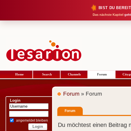
BIST DU BEREI
Das nächste Kapitel
geht
Home
Search
Channels
Forum
Cityg
Forum
» Forum
Login
Forum
angemeldet bleiben
Du möchtest einen Beitrag