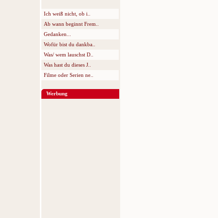
Ich weiß nicht, ob i..
Ab wann beginnt Frem..
Gedanken...
Wofür bist du dankba..
Was/ wem lauschst D..
Was hast du dieses J..
Filme oder Serien ne..
Werbung