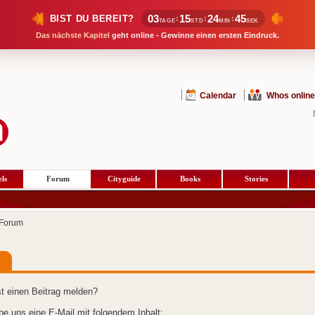
03
15
24
45
BIST DU BEREIT?
:
:
:
TAGE
STD
MIN
SEK
Das nächste Kapitel
geht online - Gewinne einen ersten Eindruck.
Calendar
Whos online
ls
Forum
Cityguide
Books
Stories
Forum
t einen Beitrag melden?
ibe uns eine E-Mail mit folgendem Inhalt: