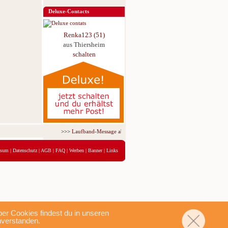
Deluxe-Contacts
Renka123 (51)
aus Thiersheim
schalten
>>>
Laufband-Message ab nur 5,95 € für 3 Tage!
<<<
ssum
|
Datenschutz
|
AGB
|
FAQ
|
Werben
|
Banner
|
Links
r Cookies findest du in unseren
nverstanden.