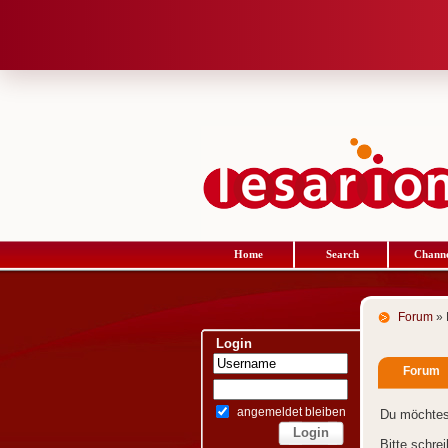
Home
Search
Channe
Forum
» 
Login
Forum
angemeldet bleiben
Du möchtes
Bitte schre