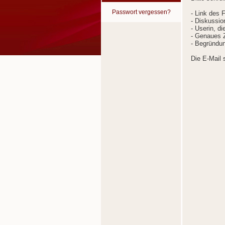
Passwort vergessen?
- Link des 
- Diskussion
- Userin, d
- Genaues Z
- Begründun
Die E-Mail 