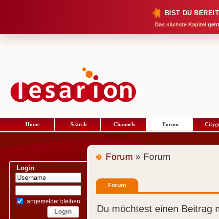
BIST DU BEREI
Das nächste Kapitel
geht
Home
Search
Channels
Forum
Cityg
Forum
» Forum
Login
Forum
angemeldet bleiben
Du möchtest einen Beitrag