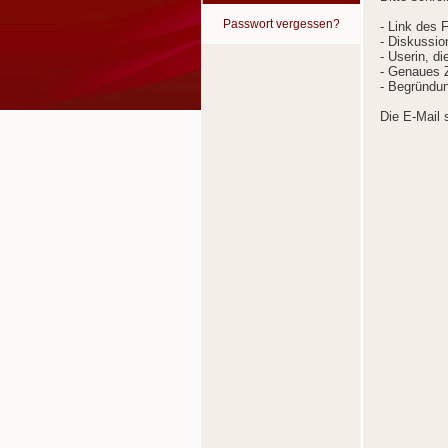
Passwort vergessen?
- Link des 
- Diskussion
- Userin, d
- Genaues Z
- Begründun
Die E-Mail 