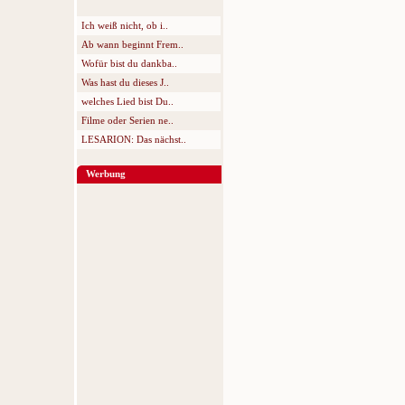
Ich weiß nicht, ob i..
Ab wann beginnt Frem..
Wofür bist du dankba..
Was hast du dieses J..
welches Lied bist Du..
Filme oder Serien ne..
LESARION: Das nächst..
Werbung