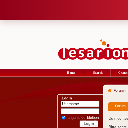
Home
Search
Channe
Forum
» 
Login
Forum
angemeldet bleiben
Du möchtes
Bitte schre