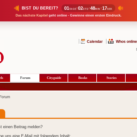
01
02
48
17
BIST DU BEREIT?
:
:
:
TAGE
STD
MIN
SEK
Das nächste Kapitel
geht online - Gewinne einen ersten Eindruck.
Calendar
Whos online
ls
Forum
Cityguide
Books
Stories
Forum
t einen Beitrag melden?
ibe uns eine E-Mail mit folgendem Inhalt: