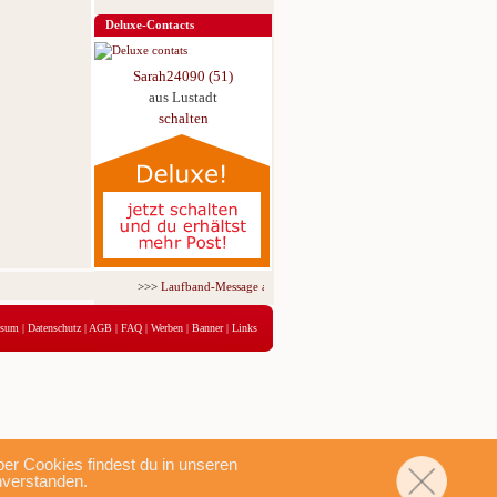
Deluxe-Contacts
Sarah24090 (51)
aus Lustadt
schalten
>>>
Laufband-Message ab nur 5,95 € für 3 Tage!
<<<
ssum
|
Datenschutz
|
AGB
|
FAQ
|
Werben
|
Banner
|
Links
r Cookies findest du in unseren
nverstanden.