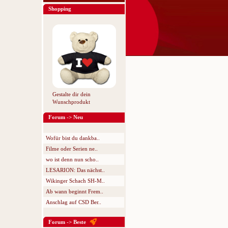
Shopping
Gestalte dir dein
Wunschprodukt
Forum -> Neu
Wofür bist du dankba..
Filme oder Serien ne..
wo ist denn nun scho..
LESARION: Das nächst..
Wikinger Schach SH-M..
Ab wann beginnt Frem..
Anschlag auf CSD Ber..
Forum -> Beste