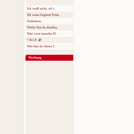
Ich weiß nicht, ob i..
Ab wann beginnt Frem..
Gedanken...
Wofür bist du dankba..
Was/ wem lauschst D..
† R.I.P. 🥀
Was hast du dieses J..
Werbung