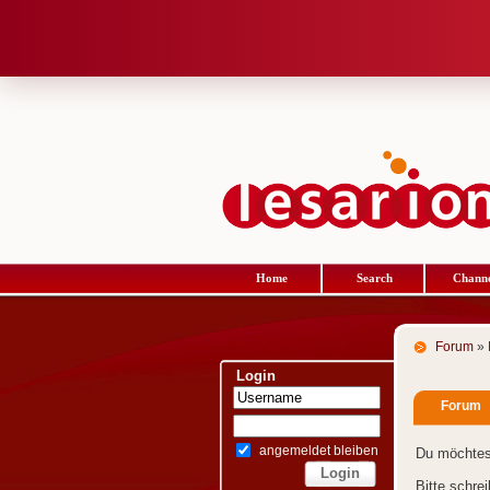
Home
Search
Channe
Forum
» 
Login
Forum
angemeldet bleiben
Du möchtes
Bitte schre