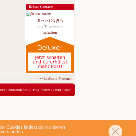
Deluxe-Contacts
Renka123 (51)
aus Thiersheim
schalten
>>>
Laufband-Message ab nur 5,95 € für 3 Tage!
<<<
ssum
|
Datenschutz
|
AGB
|
FAQ
|
Werben
|
Banner
|
Links
r Cookies findest du in unseren
nverstanden.