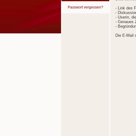
Passwort vergessen?
- Link des 
- Diskussion
- Userin, d
- Genaues Z
- Begründun
Die E-Mail 