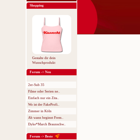
Shopping
Gestalte dir dein
Wunschprodukt
Forum -> Neu
2er-Sub 35
Filme oder Serien ne..
Einfach nur ein Zita..
Wo ist der FakeProfi..
Zimmer in Köln
Ab wann beginnt Frem..
Dyke*March Braunschw..
Forum -> Beste