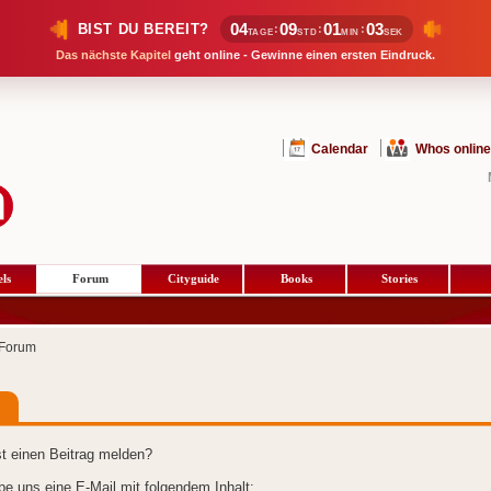
04
09
01
02
BIST DU BEREIT?
:
:
:
TAGE
STD
MIN
SEK
Das nächste Kapitel
geht online - Gewinne einen ersten Eindruck.
Calendar
Whos online
ls
Forum
Cityguide
Books
Stories
Forum
t einen Beitrag melden?
ibe uns eine E-Mail mit folgendem Inhalt: