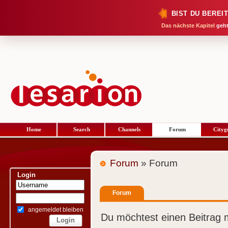
BIST DU BEREI
Das nächste Kapitel
geht
Home
Search
Channels
Forum
Cityg
Forum
» Forum
Login
Forum
angemeldet bleiben
Du möchtest einen Beitrag