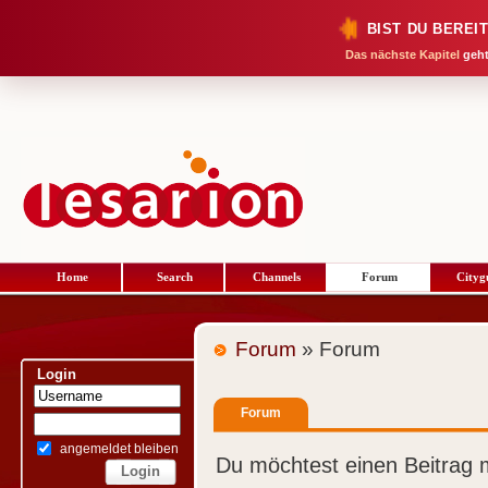
BIST DU BEREI
Das nächste Kapitel
geht
Home
Search
Channels
Forum
Cityg
Forum
» Forum
Login
Forum
angemeldet bleiben
Du möchtest einen Beitrag