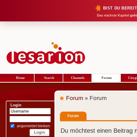
BIST DU BEREI
Das nächste Kapitel
geht
Home
Search
Channels
Forum
Cityg
Forum
» Forum
Login
Forum
angemeldet bleiben
Du möchtest einen Beitrag