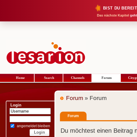
BIST DU BEREI
Das nächste Kapitel
geht
Home
Search
Channels
Forum
Cityg
Forum
» Forum
Login
Forum
angemeldet bleiben
Du möchtest einen Beitrag