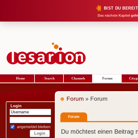
BIST DU BEREI
Das nächste Kapitel
geht
Home
Search
Channels
Forum
Cityg
Forum
» Forum
Login
Forum
angemeldet bleiben
Du möchtest einen Beitrag