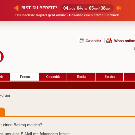
04
04
05
37
BIST DU BEREIT?
:
:
:
TAGE
STD
MIN
SEK
Das nächste Kapitel
geht online - Gewinne einen ersten Eindruck.
Calendar
Whos online
ls
Forum
Cityguide
Books
Stories
Forum
t einen Beitrag melden?
ibe uns eine E-Mail mit folgendem Inhalt: