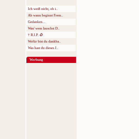
Ich weiß nicht, ob i..
Ab wann beginnt Frem..
Gedanken...
Was/ wem lauschst D..
† R.I.P. 🥀
Wofür bist du dankba..
Was hast du dieses J..
Werbung