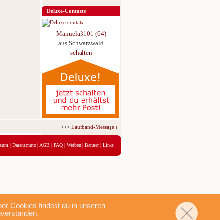
Deluxe-Contacts
Manuela3101 (64)
aus Schwarzwald
schalten
>>>
Laufband-Message ab nur 5,95 € für 3 Tage!
<<<
ssum
|
Datenschutz
|
AGB
|
FAQ
|
Werben
|
Banner
|
Links
r Cookies findest du in unseren
nverstanden.