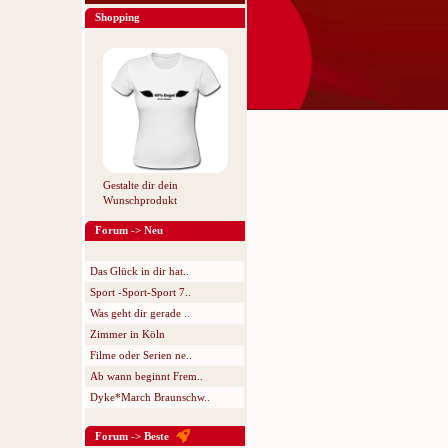
Shopping
Gestalte dir dein
Wunschprodukt
Forum -> Neu
Das Glück in dir hat..
Sport -Sport-Sport 7..
Was geht dir gerade ..
Zimmer in Köln
Filme oder Serien ne..
Ab wann beginnt Frem..
Dyke*March Braunschw..
Forum -> Beste