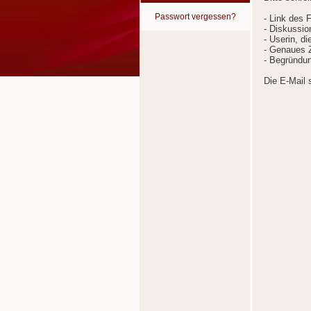
Passwort vergessen?
- Link des 
- Diskussion
- Userin, d
- Genaues Z
- Begründun
Die E-Mail 