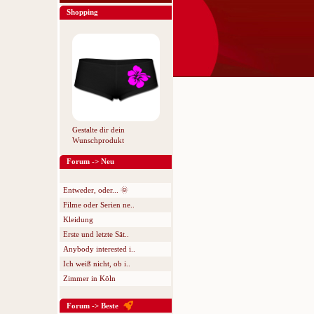
Shopping
Gestalte dir dein
Wunschprodukt
Forum -> Neu
Entweder, oder... 🌞
Filme oder Serien ne..
Kleidung
Erste und letzte Sät..
Anybody interested i..
Ich weiß nicht, ob i..
Zimmer in Köln
Forum -> Beste