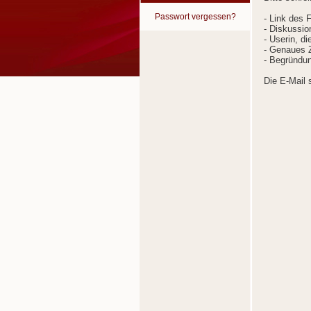
Passwort vergessen?
- Link des 
- Diskussion
- Userin, d
- Genaues Z
- Begründun
Die E-Mail 