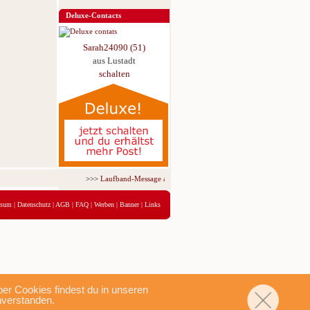
Deluxe-Contacts
Sarah24090 (51)
aus Lustadt
schalten
>>>
Laufband-Message ab nur 5,95 € für 3 Tage!
<<<
ssum
|
Datenschutz
|
AGB
|
FAQ
|
Werben
|
Banner
|
Links
r Cookies findest du in unseren
nverstanden.