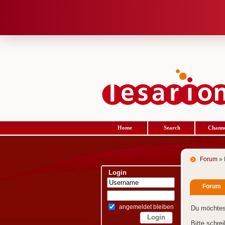
Home
Search
Channe
Forum
» 
Login
Forum
angemeldet bleiben
Du möchtes
Bitte schre