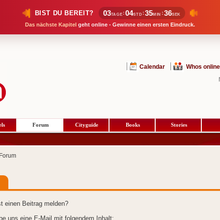
03
04
35
36
BIST DU BEREIT?
:
:
:
TAGE
STD
MIN
SEK
Das nächste Kapitel
geht online - Gewinne einen ersten Eindruck.
Calendar
Whos online
ls
Forum
Cityguide
Books
Stories
Forum
t einen Beitrag melden?
ibe uns eine E-Mail mit folgendem Inhalt: